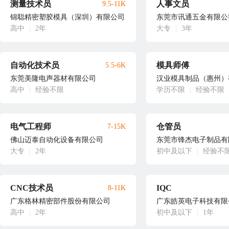
测量技术员
人事文员
9.5-11K
锦聪精密塑胶模具（深圳）有限公司
东莞市讯通五金有限公
高中
|
2年
大专
|
3年
自动化技术员
模具师傅
5.5-6K
东莞美隆电声器材有限公司
汉业模具制品（惠州）
高中
|
经验不限
学历不限
|
经验不限
电气工程师
仓管员
7-15K
佛山迈泰自动化设备有限公司
东莞市锋杰电子制品有
大专
|
2年
初中及以下
|
经验不
CNC技术员
IQC
8-11K
广东格林精密部件股份有限公司
广东皓英电子科技有限
高中
|
2年
初中及以下
|
1年