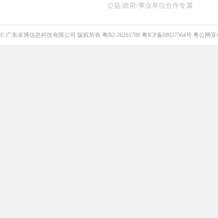
公益/政府/事业单位合作专属
©
广东卓博信息科技有限公司
版权所有
粤B2-20261708
粤ICP备09027564号
粤公网安备4