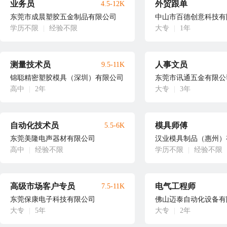
业务员
外贸跟单
4.5-12K
东莞市成晨塑胶五金制品有限公司
中山市百德创意科技有
学历不限
|
经验不限
大专
|
1年
测量技术员
人事文员
9.5-11K
锦聪精密塑胶模具（深圳）有限公司
东莞市讯通五金有限公
高中
|
2年
大专
|
3年
自动化技术员
模具师傅
5.5-6K
东莞美隆电声器材有限公司
汉业模具制品（惠州）
高中
|
经验不限
学历不限
|
经验不限
高级市场客户专员
电气工程师
7.5-11K
东莞保康电子科技有限公司
佛山迈泰自动化设备有
大专
|
5年
大专
|
2年