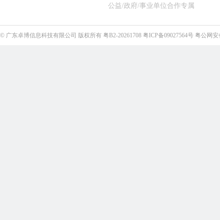
公益/政府/事业单位合作专属
©
广东卓博信息科技有限公司
版权所有
粤B2-20261708
粤ICP备09027564号
粤公网安备4