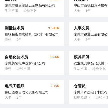
东莞市成晨塑胶五金制品有限公司
中山市百德创意科技有
学历不限
|
经验不限
大专
|
1年
测量技术员
人事文员
9.5-11K
锦聪精密塑胶模具（深圳）有限公司
东莞市讯通五金有限公
高中
|
2年
大专
|
3年
自动化技术员
模具师傅
5.5-6K
东莞美隆电声器材有限公司
汉业模具制品（惠州）
高中
|
经验不限
学历不限
|
经验不限
电气工程师
仓管员
7-15K
佛山迈泰自动化设备有限公司
东莞市锋杰电子制品有
大专
|
2年
初中及以下
|
经验不