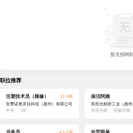
暂无招聘
职位推荐
注塑技术员（模修）
保洁阿姨
12-18K
安费诺奥罗拉科技（惠州）有限公司
美而光精密工业（惠州
中专
|
5年
学历不限
|
经验不限
业务员
外贸跟单
4.5-12K