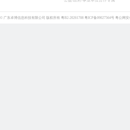
公益/政府/事业单位合作专属
©
广东卓博信息科技有限公司
版权所有
粤B2-20261708
粤ICP备09027564号
粤公网安备4