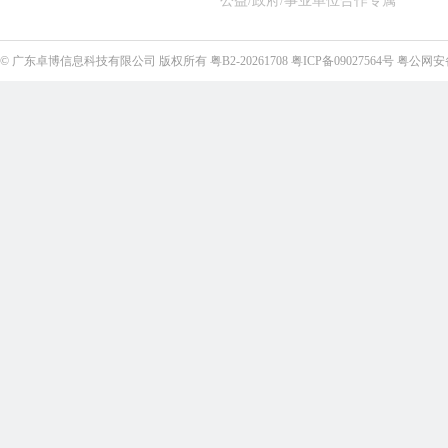
公益/政府/事业单位合作专属
©
广东卓博信息科技有限公司
版权所有
粤B2-20261708
粤ICP备09027564号
粤公网安备4