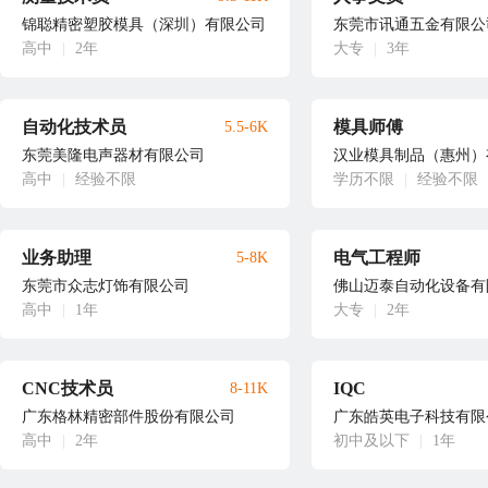
锦聪精密塑胶模具（深圳）有限公司
东莞市讯通五金有限公
高中
|
2年
大专
|
3年
自动化技术员
模具师傅
5.5-6K
东莞美隆电声器材有限公司
汉业模具制品（惠州）
高中
|
经验不限
学历不限
|
经验不限
业务助理
电气工程师
5-8K
东莞市众志灯饰有限公司
佛山迈泰自动化设备有
高中
|
1年
大专
|
2年
CNC技术员
IQC
8-11K
广东格林精密部件股份有限公司
广东皓英电子科技有限
高中
|
2年
初中及以下
|
1年