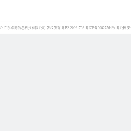
©
广东卓博信息科技有限公司
版权所有
粤B2-20261708
粤ICP备09027564号
粤公网安备4