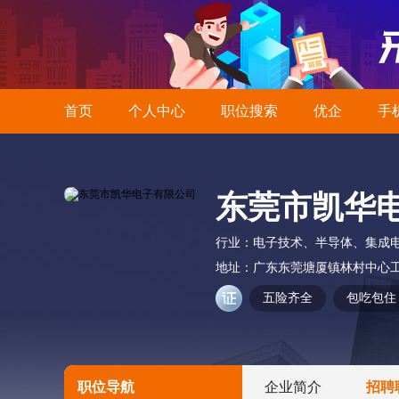
首页
个人中心
职位搜索
优企
手
东莞市凯华
行业：
电子技术、半导体、集成
地址：
广东东莞塘厦镇林村中心工
五险齐全
包吃包住
职位导航
企业简介
招聘