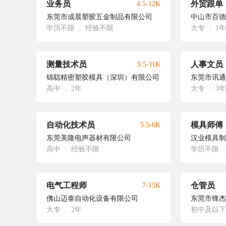
业务员
外贸跟单
4.5-12K
东莞市成晨塑胶五金制品有限公司
中山市百德
学历不限
|
经验不限
大专
|
1年
测量技术员
人事文员
9.5-11K
锦聪精密塑胶模具（深圳）有限公司
东莞市讯通
高中
|
2年
大专
|
3年
自动化技术员
模具师傅
5.5-6K
东莞美隆电声器材有限公司
汉业模具制
高中
|
经验不限
学历不限
|
电气工程师
仓管员
7-15K
佛山迈泰自动化设备有限公司
东莞市锋杰
大专
|
2年
初中及以下