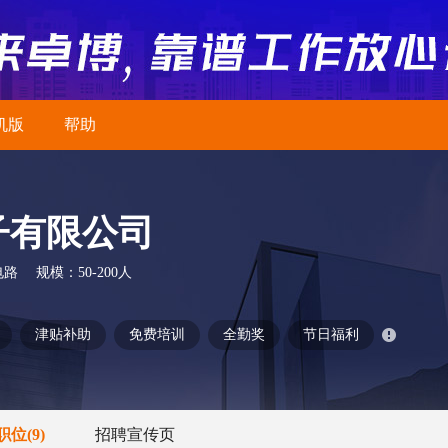
机版
帮助
子有限公司
电路
规模：
50-200人
津贴补助
免费培训
全勤奖
节日福利
职位
(9)
招聘宣传页