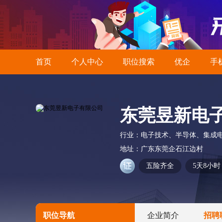
首页
个人中心
职位搜索
优企
手
东莞昱新电
行业：
电子技术、半导体、集成
地址：
广东东莞企石江边村
五险齐全
5天8小时
职位导航
企业简介
招聘