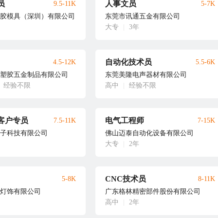
员
人事文员
9.5-11K
5-7K
胶模具（深圳）有限公司
东莞市讯通五金有限公司
大专
|
3年
自动化技术员
4.5-12K
5.5-6K
塑胶五金制品有限公司
东莞美隆电声器材有限公司
经验不限
高中
|
经验不限
客户专员
电气工程师
7.5-11K
7-15K
子科技有限公司
佛山迈泰自动化设备有限公司
大专
|
2年
CNC技术员
5-8K
8-11K
灯饰有限公司
广东格林精密部件股份有限公司
高中
|
2年