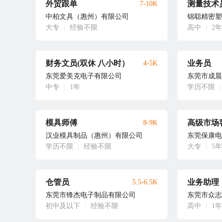
外贸跟单
测量技术
7-10K
中柏文具（惠州）有限公司
锦聪精密塑
大专
|
经验不限
高中
|
2年
财务文员(双休 八小时）
业务员
4-5K
东莞爱美克电子有限公司
东莞市成晨
中专
|
1年
学历不限
|
模具师傅
高级市场
8-9K
汉业模具制品（惠州）有限公司
东莞保康电
学历不限
|
经验不限
大专
|
5年
仓管员
业务助理
5.5-6.5K
东莞市锋杰电子制品有限公司
东莞市众志
初中及以下
|
经验不限
高中
|
1年