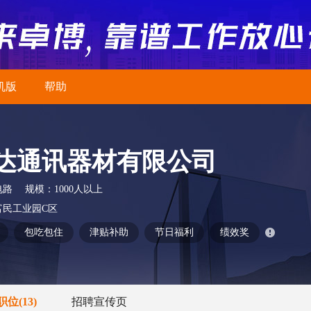
机版
帮助
达通讯器材有限公司
电路
规模：
1000人以上
富民工业园C区
包吃包住
津贴补助
节日福利
绩效奖
职位
(13)
招聘宣传页