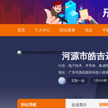
首页
个人中心
职位搜索
优企
手
河源市皓吉
行业：
电子技术、半导体、集成
地址：
广东河源高新区科技八路
五险一金
5天8小时
职位导航
企业简介
招聘