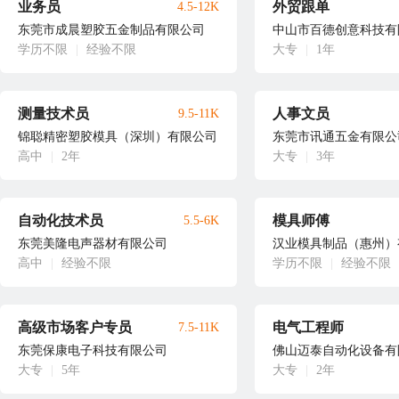
业务员
外贸跟单
4.5-12K
东莞市成晨塑胶五金制品有限公司
中山市百德创意科技有
学历不限
|
经验不限
大专
|
1年
测量技术员
人事文员
9.5-11K
锦聪精密塑胶模具（深圳）有限公司
东莞市讯通五金有限公
高中
|
2年
大专
|
3年
自动化技术员
模具师傅
5.5-6K
东莞美隆电声器材有限公司
汉业模具制品（惠州）
高中
|
经验不限
学历不限
|
经验不限
高级市场客户专员
电气工程师
7.5-11K
东莞保康电子科技有限公司
佛山迈泰自动化设备有
大专
|
5年
大专
|
2年