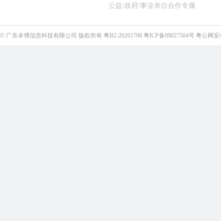
公益/政府/事业单位合作专属
©
广东卓博信息科技有限公司
版权所有
粤B2-20261708
粤ICP备09027564号
粤公网安备4