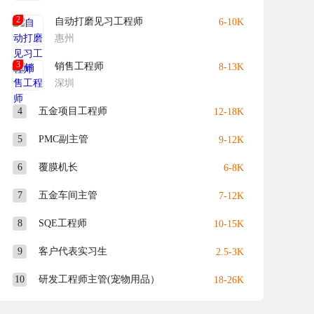
2
自动打磨见习工程师
6-10K
惠州
3
销售工程师
8-13K
深圳
4
五金项目工程师
12-18K
5
PMC副主管
9-12K
6
覆膜机长
6-8K
7
五金车间主管
7-12K
8
SQE工程师
10-15K
9
客户代表实习生
2.5-3K
10
研发工程师主管(宠物用品）
18-26K