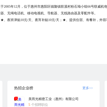
2005年12月，位于惠州市惠阳区镇隆镇联溪村粉石坳小组66号联威机电
控器、无绳电话机、移动电视机、导航器、无线路由器及零配件等。
★、夜班津贴10元/天、夜宵补贴10元/天；★、提供住宿、有餐补，外
热招企业榜
更多>>
1
美而光精密工业（惠州）有限公司
5
个招聘职位