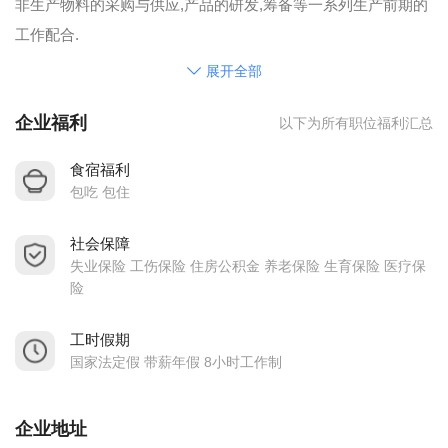
非生产物料的采购与供应,产品的硑发,筹备等一系列生产前期的
工作配合.
恒信集团是一家集电子、塑胶、 毛绒的玩具,自主品牌喇叭,美容
展开全部
产品等制造型企业, 因国际贸易战因素,中国出口关税提升,深度
企业福利
以下为所有职位福利汇总
影响生产成本。目前因印尼工厂规模日益扩大，客户遍布世界
各地，以良好的信誉得到了国内外客户的信赖。为对促进我国
食宿福利
的现代化建设，响应国家"一带一路"的发展契机,促进与世界各
包吃 包住
国的经济技术交流，增进同各国人民的友谊的目标而努力。
社会保障
我们热忱的希望：你我携手，共创美好未来！
失业保险 工伤保险 住房公积金 养老保险 生育保险 医疗保
险
工时假期
国家法定假 带薪年假 8小时工作制
企业地址