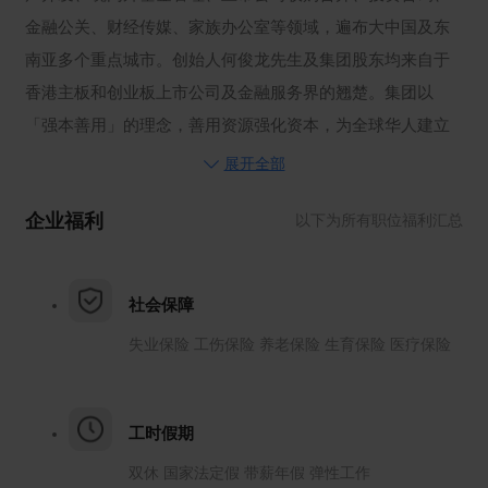
金融公关、财经传媒、家族办公室等领域，遍布大中国及东
南亚多个重点城市。创始人何俊龙先生及集团股东均来自于
香港主板和创业板上市公司及金融服务界的翘楚。集团以
「强本善用」的理念，善用资源强化资本，为全球华人建立
全方位金融服务平台。深圳市天弘泰富投资咨询有限公司是
展开全部
深圳分公司。
企业福利
以下为所有职位福利汇总
集团旗下子公司持有中国香港金融业4号（就证券提供意见）
牌照、9号（资产管理）牌照及中国国内股权类私募基金管理
人牌照， 形成了投资咨询、资产管理、企业上市辅导、离岸
社会保障
融资、上市财经公关、市值管理、家族财富管理及资产保值
失业保险 工伤保险 养老保险 生育保险 医疗保险
等全方位的跨境金融产业链。
工时假期
双休 国家法定假 带薪年假 弹性工作