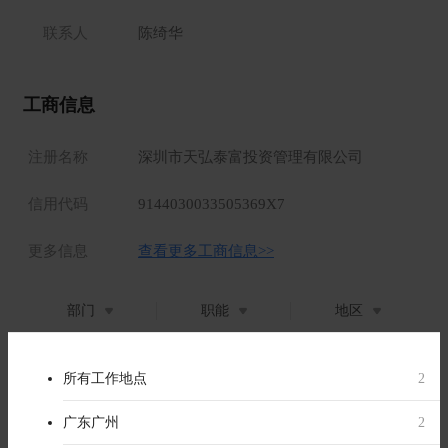
联系人
陈绮华
工商信息
注册名称
深圳市天弘泰富投资管理有限公司
信用代码
9144030033505369X7
更多信息
查看更多工商信息>>
部门
职能
地区
身份规划事业部
（2）
所有部门
所有职位类别
所有工作地点
2
2
2
15-30K
身份规划事业部
销售类-人员
广东广州
2
1
2
香港移民业务高级销售顾问