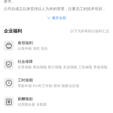
要求。
公司自成立以来坚持以人为本的管理，注重员工的技术培训，
素质好、责任心强、技术精的员工队伍，为确保产品质量提供
展开全部
了可靠的保证。
企业福利
以下为所有职位福利汇总
公司现扩大生产规模，热诚希望与您真诚合作共创辉煌。
请求职者通过卓博人才网招聘系统应聘本公司的职位，或者通
食宿福利
过本公司在卓博人才网上留下的联系方式与本公司联系，本公
出差补贴 包吃 包住
司不会用手机或者小灵通的方式联系求职者，也不会在本公司
社会保障
所在地以外地点对求职者进行面试，请悉知。
生育保险 商业保险 医疗保险 失业保险 工伤保险 养老保险
工时假期
带薪年假 8小时工作制 双休 国家法定假
薪酬激励
试用期全薪 全勤奖