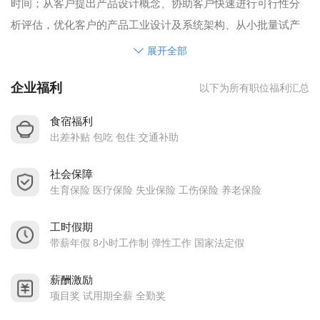
时间；从客户提出产品设计概念、协助客户快速进行可行性分
析评估，优化客户的产品工业设计及系统架构、从小批量试产
到大批量供应及售后技术支援，为客户提供全方位的整体服
展开全部
务；产品包括： RF2.4G、WI-FI、BLE MESH、人体侦测感
企业福利
以下为所有职位福利汇总
应、语音交互控制等模块及控制器；产品应用领域涵盖：智能
照明设备、智能家居控制设备、家用电器、电工、智能便携式
食宿福利
电子产品等领域；
出差补贴 包吃 包住 交通补助
毫无疑问，物联网结合人工智能的AIOT时代已经来临，我们坚
社会保障
信：缔造智能舒适生活，创新融合IOT和AI，推动智能交互变
生育保险 医疗保险 失业保险 工伤保险 养老保险
革，让万物互联，为人所用，是我们的使命，更是与客户共创
商机，共同成长的雄心与承诺！
工时假期
带薪年假 8小时工作制 弹性工作 国家法定假
薪酬激励
项目奖 试用期全薪 全勤奖