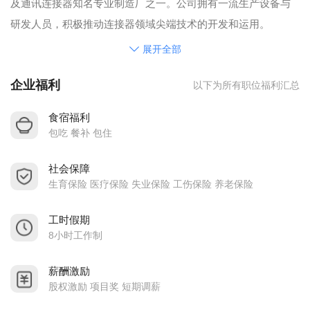
及通讯连接器知名专业制造厂之一。公司拥有一流生产设备与
研发人员，积极推动连接器领域尖端技术的开发和运用。
目前在深圳拥有专业制造工厂，冲压车间，注塑车间，自动化
展开全部
车间，给您提供全方位的零组件供应与实时之产品技术服务。
企业福利
以下为所有职位福利汇总
公司致力于通讯、计算机、数字家庭与消费性电子连接器研发
设计、制造、销售与服务，主要产品：USB C TYPE 系列，
食宿福利
MICROU 系列，USB系列，在深圳、香港、等建立营销据点，
包吃 餐补 包住
成为SONY、松下、三星、美国劲量Energizer 、甲骨文等多家
社会保障
知名企业直接或间接供应商，建立长期合作伙伴。为全球客户
生育保险 医疗保险 失业保险 工伤保险 养老保险
提供全方位的零组件供应与实时之产品技术服务。公司秉持“诚
信第一，客户至上；低碳环保，成就未来”的经营理念，以达永
工时假期
续经营；并针对3C产业趋势，开发出多种高频精密连接器，以
8小时工作制
符合世界潮流及客户之需求。
薪酬激励
公司理念：科技 品质 服务
股权激励 项目奖 短期调薪
经营方针：质量第一，服务至上