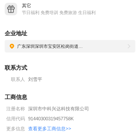
质量方针：提供优质可靠产品；持续改进质量体系；追求顾客
其它
全面满意。
节日福利 免费培训 免费旅游 生日福利
环境方针：推崇清洁生产，创造绿色产品；节能降耗减废，预
防污染发生；遵守环保法规，坚持持续改善。
企业地址
广东深圳深圳市宝安区松岗街道溪头社区工业三路8号厂房-101、201、301、整栋
联系方式
联系人
刘雪平
工商信息
注册名称
深圳市中科兴达科技有限公司
信用代码
91440300319457758K
更多信息
查看更多工商信息>>