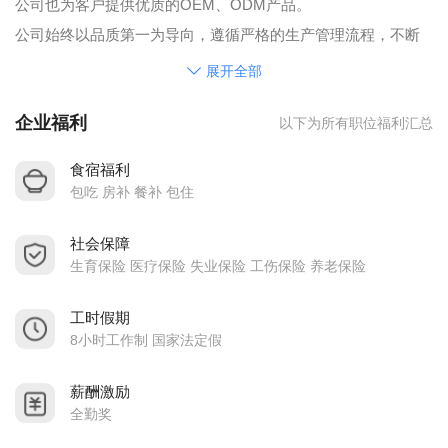
公司也为客户提供优质的OEM、ODM产品。
公司始终以品质第一为导向，遵循严格的生产管理流程，不断
满足客户对产品多样化和高品质的追求。
展开全部
1、公司核心价值观
企业福利
以下为所有职位福利汇总
■ 企业精神—— 科技创新，以人为本，团结奋进，开拓进取。
■ 服务宗旨—— 用户至上。
食宿福利
■ 管理原则—— 没有规矩，不成方圆。
包吃 房补 餐补 包住
■ 人格标准—— 以诚相待，自信、自强、自律。
社会保障
■ 员工信条—— 汗水与收获成正比。
生育保险 医疗保险 失业保险 工伤保险 养老保险
■ 行动守则—— 精诚团结、精益求精。
2、品牌目标
工时假期
加强产品质量控制，提升产品竞争力，走品牌经营之路，实施
8小时工作制 国家法定假
形象战略，把瑞德智能打造成国内驰名、世界知名的强势品
薪酬激励
牌。
全勤奖
3、管理目标