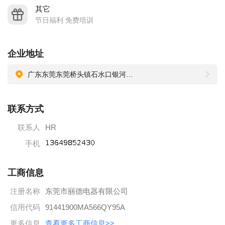
总结和提炼一种为全体员工所接受的经营理念和价值体系的管
其它
理手段，建立规范、系统的制度体系，有效的工作流程和科学
节日福利 免费培训
的考核体系，创建一种既有目标牵引和利益驱动、又有程序可
依和制度保证的高效、稳定的现代管理模式。
企业地址
4、产业目标
广东东莞东莞桥头镇石水口银河五路11号4楼
确立并巩固在医美、个护及健康产业的优势地位，凭借在该领
域内得天独厚的技术研究和开发应用的优势，加快成果商品
联系方式
化、产业化、规模化的进程，做推动行业发展的先行者
联系人
HR
手机
工商信息
注册名称
东莞市丽德电器有限公司
信用代码
91441900MA566QY95A
更多信息
查看更多工商信息>>