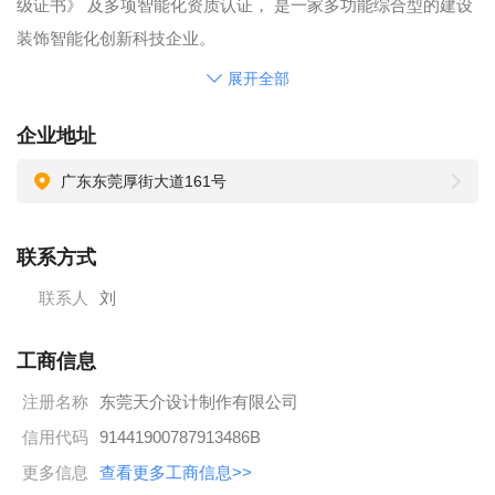
级证书》 及多项智能化资质认证， 是一家多功能综合型的建设
装饰智能化创新科技企业。
另公司同时也致力于多种文化，如经典藏品、奇石、酒类的传
展开全部
承传播。
企业地址
广东东莞厚街大道161号
联系方式
联系人
刘
工商信息
注册名称
东莞天介设计制作有限公司
信用代码
91441900787913486B
更多信息
查看更多工商信息>>