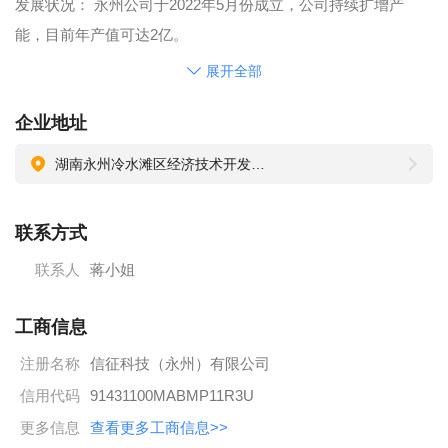
发展状况： 永州公司于2022年5月份成立，公司持续扩增产
能，目前年产值可达2亿。
福利待遇：公司实行5天8小时工作制，购买五险一金，提供食
展开全部
宿，年终双薪。
企业地址
企业经营理念:诚信求实，敬业奉献
企业经营指南:以顾客为导向,执着追求客户满意
湖南永州冷水滩区经济技术开发区建业路
企业管理哲学:人才为本、文化为魂、时尚为根、社会为源
企业人才观念:德才能拼;具有学习能力,赢得工作成绩的能力,带
联系方式
动影响他人的能力
联系人
蒋小姐
公司现因业务拓展，特诚聘行业内各职务精英人员。
工商信息
注册名称
信征科技（永州）有限公司
信用代码
91431100MABMP11R3U
更多信息
查看更多工商信息>>