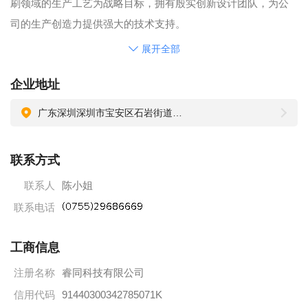
刷领域的生产工艺为战略目标，拥有殷实创新设计团队，为公
司的生产创造力提供强大的技术支持。
企业使命：“睿同智造”在进行服务与产品输出的同时，以推动行
展开全部
业技术进步为使命，为更多国内外客户提供“睿同智造”
企业地址
企业愿景：成为国际顶尖包装企业不断自我鞭策，力求提供国
际级别的包装一体化服务，提升客户的品牌价值，令产品完美
广东深圳深圳市宝安区石岩街道料坑祥兴工业园E栋5楼
呈现。
企业价值观：以人为本 合作共赢
联系方式
社会责任：践行企业可持续发展，倡导行业良性竞技，争做环
联系人
陈小姐
保事业中具备影响力的领先者，以人为本，共同创造健康美好
联系电话
的生态环境。
员工福利：
工商信息
1、包吃包住，宿舍配置空调和热水器，
2、五险一金，商业险
注册名称
睿同科技有限公司
3、依法享有产假、陪产假、婚假等国家法定假期和年假，
信用代码
91440300342785071K