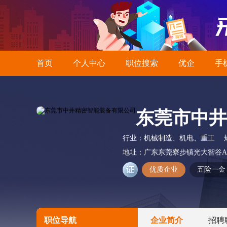
首页
个人中心
职位搜索
优企
手
东莞市中井
行业：
机械制造、机电、重工
地址：
广东东莞寮步镇光大智谷A 
优质企业
五险一金
职位导航
企业简介
招聘