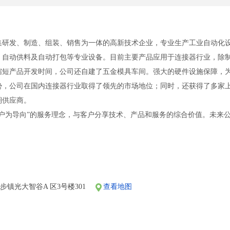
集研发、制造、组装、销售为一体的高新技术企业，专业生产工业自动化
测、自动供料及自动打包等专业设备。目前主要产品应用于连接器行业，除
缩短产品开发时间，公司还自建了五金模具车间。强大的硬件设施保障，为
势，公司在国内连接器行业取得了领先的市场地位；同时，还获得了多家
期供应商。
客户为导向”的服务理念，与客户分享技术、产品和服务的综合价值。未来
国内外优质客户。以打造“世界顶尖自动化设备的中国品牌”为使命，自成
台。广阔的发展空间，良好的工作环境和氛围，合理的薪资是公司求才、
，现特向社会公开诚聘，欢迎各位加盟。
、员工旅游、五险、绩效奖金、出国深造、年终双薪、德国、日本技术交
步镇光大智谷A 区3号楼301
查看地图