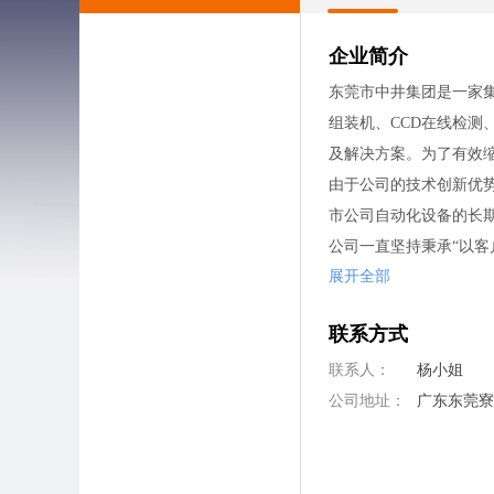
企业简介
东莞市中井集团是一家
组装机、CCD在线检
及解决方案。为了有效
由于公司的技术创新优
市公司自动化设备的长
公司一直坚持秉承“以
展开全部
心能力。以开拓更多的
为积聚资源和人才的平
联系方式
合公司发展战略的实施
公司福利：包吃、包住
联系人：
杨小姐
公司地址：
广东东莞寮