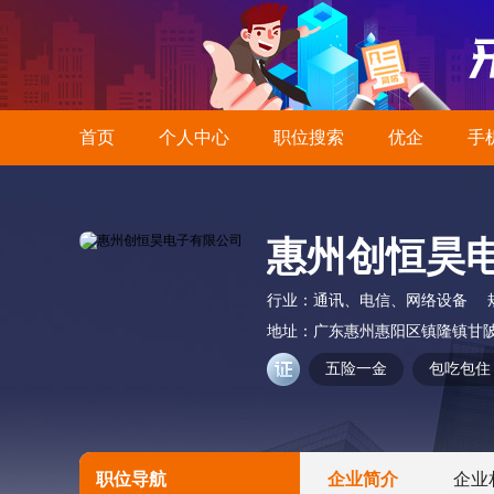
首页
个人中心
职位搜索
优企
手
惠州创恒昊
行业：
通讯、电信、网络设备
地址：
广东惠州惠阳区镇隆镇甘陂
五险一金
包吃包住
职位导航
企业简介
企业