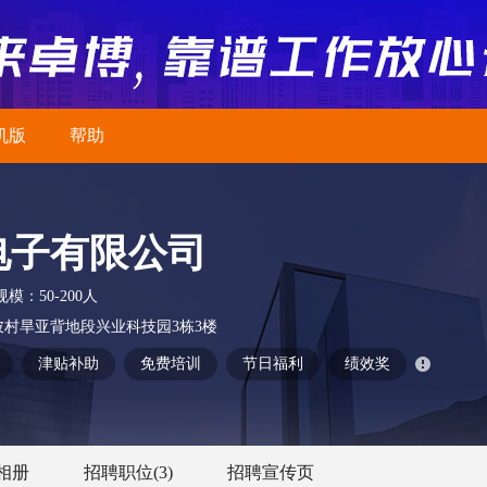
机版
帮助
电子有限公司
规模：
50-200人
村旱亚背地段兴业科技园3栋3楼
津贴补助
免费培训
节日福利
绩效奖
相册
招聘职位
(3)
招聘宣传页