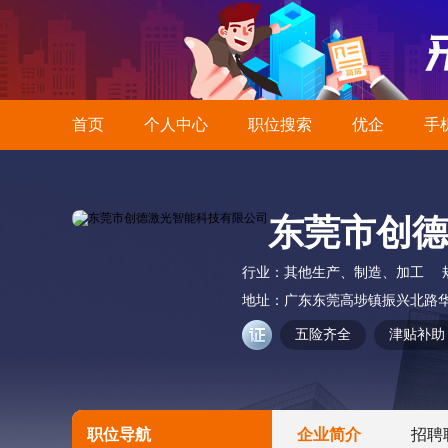
首页
个人中心
职位搜索
优企
手
东莞市创德
行业：
其他生产、制造、加工
地址：
广东东莞高埗镇振兴北路
五险齐全
津贴补助
职位导航
企业简介
招聘