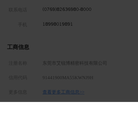
联系电话
手机
工商信息
注册名称
东莞市艾锐博精密科技有限公司
信用代码
91441900MA55KWNJ9H
更多信息
查看更多工商信息>>
部门
职能
地区
销售部
（2）
所有部门
所有职位类别
所有工作地点
2
2
2