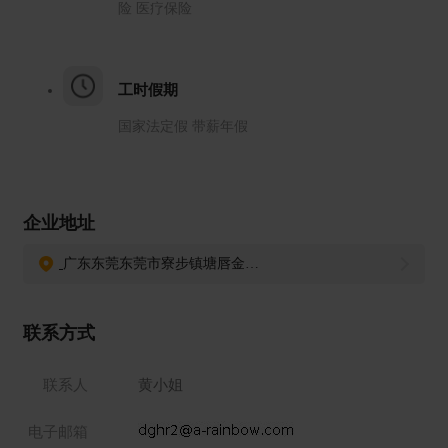
险 医疗保险
工时假期
国家法定假 带薪年假
企业地址
广东东莞东莞市寮步镇塘唇金富西路9号（聚慧E谷5园B区）
联系方式
联系人
黄小姐
电子邮箱