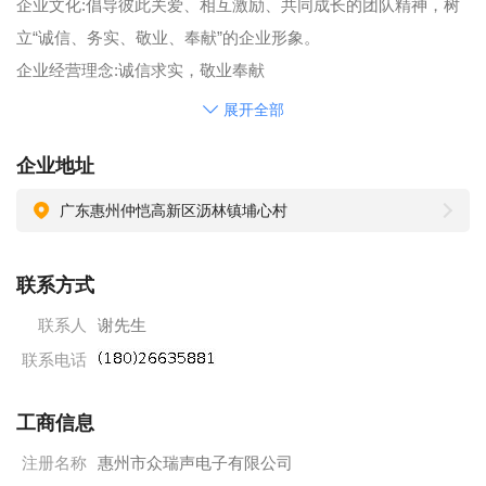
企业文化:倡导彼此关爱、相互激励、共同成长的团队精神，树
立“诚信、务实、敬业、奉献”的企业形象。
企业经营理念:诚信求实，敬业奉献
企业经营指南:以顾客为导向,执着追求客户满意
展开全部
企业管理哲学:人才为本、文化为魂。
企业地址
企业人才观念:德才能拼;具有学习能力,赢得工作成绩的能力,带
动影响他人。
广东惠州仲恺高新区沥林镇埔心村
现因公司业务发展需要，诚聘各方英才，愿您的加入给我们带
来新的活力，我们也将为您提供广阔的发展空间。
联系方式
联系人
谢先生
联系电话
工商信息
注册名称
惠州市众瑞声电子有限公司