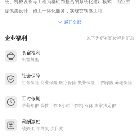
统、机械设备等工程为基础而整合的系统化建厂模式，为业主
提供集设计、施工一体化服务，实现交钥匙工程。
倡导团结、奋斗、分享的企业文化；坚持专业化，规范化，精
展开全部
细化，亲情化为客户服务的理念；肩扛打造机电安装工程行业
企业福利
以下为所有职位福利汇总
领袖的使命。始终坚持不断创新，不断完善。坚持对人才的持
续培养、培训。善用人才、尊重人才、为人才提供一个施展才
食宿福利
华的舞台是公司全体股东的共识。
出差补贴
公司专注于机电安装工程行业类业务。面向全国为广大客户提
社会保障
供专业化的服务，努力让广大客户获得最大价值和最满意服
生育保险 商业保险 医疗保险 失业保险 工伤保险 养老保险
务。
往后，公司将进一步优化机制，充实团队，加大研发和投入力
工时假期
度，完善设计，施工等多专业，全系统化流程的工程领域产业
带薪年假 弹性工作 8小时工作制 双休 国家法定假
格局，为国内建造工程的成长作出贡献。
薪酬激励
绩效奖 年终奖 项目奖