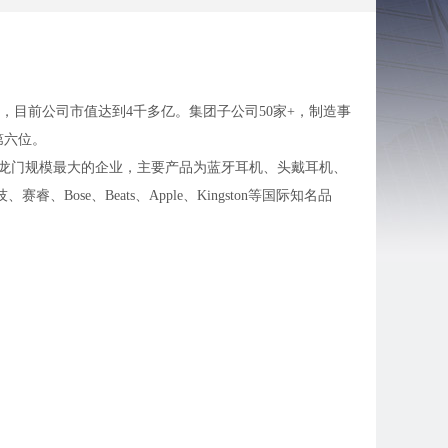
5），目前公司市值达到4千多亿。集团子公司50家+，制造事
第六位。
展为龙门规模最大的企业，主要产品为蓝牙耳机、头戴耳机、
se、Beats、Apple、Kingston等国际知名品
10”。
资奖、年终奖金）；
一年可享受带薪年假；
保险，失业保险）；
机会，有明确的晋升路线设立良好的晋升机制并提供内部竞