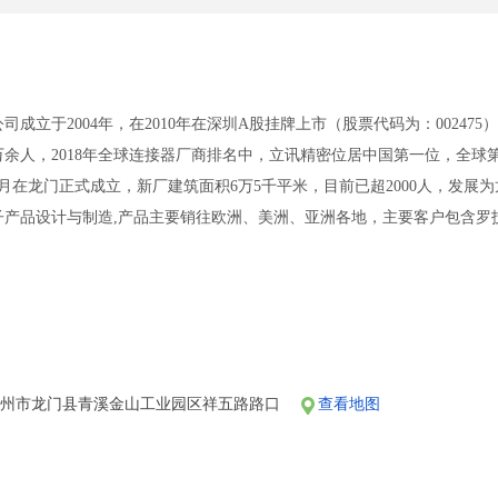
成立于2004年，在2010年在深圳A股挂牌上市（股票代码为：00247
0万余人，2018年全球连接器厂商排名中，立讯精密位居中国第一位，全球
年8月在龙门正式成立，新厂建筑面积6万5千平米，目前已超2000人，发
品设计与制造,产品主要销往欧洲、美洲、亚洲各地，主要客户包含罗技、赛睿、Bo
公司最新动态，请关注“美律惠州幸福之家”公众号，添加微信号“merryhz20
实行每周五天八小时工作制；
理优厚的薪金，为员工提供富有竞争力的薪酬体系（绩效奖金、全勤奖、年
善的假期组合，员工享有带薪产假（陪产假）、婚假、丧假、病假、工作满
惠州市龙门县青溪金山工业园区祥五路路口
查看地图
照国家规定购买社保和住房公积金（工伤保险，医疗保险，养老保险，生育
视员工的职业技能提高和职业发展规划，为员工提供良好的发展平台和晋升