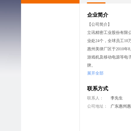
企业简介
【公司简介】
立讯精密工业股份有限公司
业处24个，全球员工1
惠州美律厂区于2010
游戏机及移动电源等电子产
牌。
展开全部
关注美律电子(惠州)有限
【公司福利】
联系方式
1.『工作时间』：公司
2.『薪酬福利』：合
联系人：
李先生
3.『有薪假期』：完
公司地址：
广东惠州
4.『员工福利』：按
5.『发展平台』：重
聘、职位轮换机会；