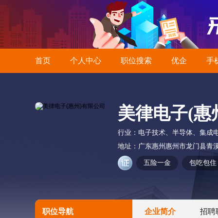
首页
个人中心
职位搜索
优企
手
美律电子(惠
行业：
电子技术、半导体、集成
地址：
广东惠州惠州市龙门县青
五险一金
包吃包住
职位导航
企业简介
招聘