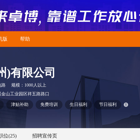
机版
帮助
州)有限公司
电路
规模：
1000人以上
溪金山工业园区祥五路路口
津贴补助
免费培训
生日福利
节日福利
职位
(25)
招聘宣传页