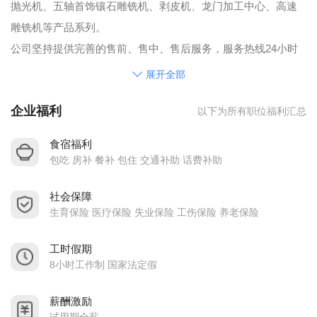
抛光机、五轴首饰镶石雕铣机、剥皮机、龙门加工中心、高速
雕铣机等产品系列。
公司坚持提供完善的售前、售中、售后服务，服务热线24小时
开通，真正及时为客户排忧解难。在现在机床业竞争如此激烈
展开全部
的年代，我们将凭借高精度高水准的机床和高品质的服务在未
企业福利
以下为所有职位福利汇总
来发展路上披荆斩棘，誓为机床业带来一股全新的力量!!
明科数控设备系列产品广泛运用于5G通讯基站、航空航天、汽
食宿福利
车机车、仪器仪表等领域的五金加工，得到广大客户的认可与
包吃 房补 餐补 包住 交通补助 话费补助
好评。同时结合多年来用户之宝贵意见，使产品不断升级，以
社会保障
至于我们的产品能远销于国内外各个地区。
生育保险 医疗保险 失业保险 工伤保险 养老保险
拥有高标准的生产制程，创新的研发设计、专业的机电整合以
及精益求精的切削应用。公司拥有美国ABI激光干涉仪、英国雷
工时假期
尼绍球杆仪、动平衡仪等高精度检查设备。确保交给客户的每
8小时工作制 国家法定假
一台机床均保持较高的精度和可靠性。
薪酬激励