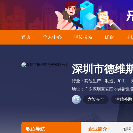
首页
个人中心
职位搜索
优企
手
深圳市德维
行业：
其他生产、制造、加工
地址：
广东深圳宝安区沙井街道黄
六险齐全
津贴补助
职位导航
企业简介
招聘