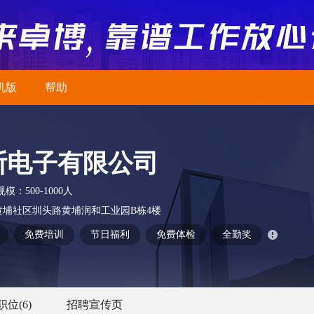
机版
帮助
斯电子有限公司
规模：
500-1000人
埔社区圳头路黄埔润和工业园B栋4楼
免费培训
节日福利
免费体检
全勤奖
职位
(6)
招聘宣传页