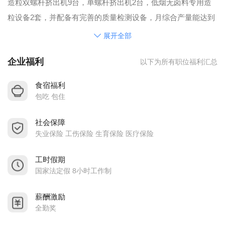
造粒双螺杆挤出机9台，单螺杆挤出机2台，低烟无卤料专用造
粒设备2套，并配备有完善的质量检测设备，月综合产量能达到
2600吨。公司已通过IOS9001:2000质量保证体系认证和UL认
展开全部
证，以专业的技术和管理团队，为客户提供环保优质的产品和
企业福利
以下为所有职位福利汇总
完善服务。
产品主要应用于：各种规格电子线、电源线、插头、连接器、
食宿福利
电缆、光缆 、玩具、注塑成型等等。并可根据客户需求。开发
包吃 包住
设计所需产品，如低烟无卤TPE料；低烟无卤聚烯烃料；SR、
社会保障
耐热、耐寒、耐磨、雾面、透明、防油防水、高阻燃的PVC
失业保险 工伤保险 生育保险 医疗保险
料。
随着社会经济的发展，各领域对电线电缆的质量和性能要求越
工时假期
来越高。我们坚持创新开发，提供无卤环保高端的产品，为客
国家法定假 8小时工作制
户提供多方位的服务，创造更多价值。
薪酬激励
全勤奖