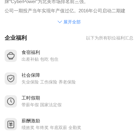
牌“CyberPower”为北美市场排名前三强。
公司一期投产当年实现年产值过亿。2016年公司启动二期建
设，购地60亩，自建厂房40000平方米。2017年公司年产值突破
展开全部
2.5亿元，创税690万余元，解决劳动力用工1100余人。2018年
企业福利
以下为所有职位福利汇总
公司启动二期投资扩建，增设SMT车间、塑胶模具制造车间，
年产值突破4亿元，创税873万元，解决劳动力用工800余人。
食宿福利
2019年购地36亩，启动三期工程建设，总产值达3.6亿元，创税
出差补贴 包吃 包住
708万元。2020年在疫情影响下，产值仍达4亿，创税800多万
社会保障
元，解决劳动力用工1000余人，2021年产值达4.5亿元，出口额
失业保险 工伤保险 养老保险
达804万美元。2022年将再购地70亩，整体规划硕宁电子产业园
建设。2027年硕宁电子产业园项目将建设完成，预计总产值可
工时假期
达10亿元，届时用工可达1500人以上。公司产业链已辐射至永
带薪年假 国家法定假
州市多个县区及周边城市（郴州市、桂林市）。
薪酬激励
公司自投产以来，降低就业门槛，积极吸纳贫困劳动力就业，
绩效奖 年终奖 年底双薪 全勤奖
2018年吸纳贫困劳动力近100人；2019年吸纳贫困劳动力达200