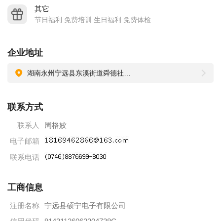
人，建档立卡贫困人员78人，安置搬迁户16人；2021年吸纳各
其它
类就业困难劳动力100多人，这些员工均经过人社局组织的劳动
节日福利 免费培训 生日福利 免费体检
技能培训，具有实操技能和生活技能，均享受公司给予的贫困
职工津贴，其工资比其它员工高50-200元/月，实现了“一人就
企业地址
业，全家脱贫”目标。
湖南永州宁远县东溪街道舜德社区十里铺工业园内
公司注重人才培养，对员工经常开展职业技能培训，为公司发
展培养技能人才，满足公司对技能性员工的需求，稳企稳岗稳
联系方式
就业。
公司发展前景广阔，注重新产品的研发及企业转型升级，通过
联系人
周格姣
不断的科技创新提高产品品质、增强产品市场竞争力，完善县
电子邮箱
区产业链，立足带动我县电子产业经济发展。硕宁电子产业园
联系电话
建设完成后，力争实现年产值超10亿元人民币，出口1.5亿美元
的目标。公司现有知识产权：发明专利8项，已授权的国际专利
工商信息
1项，实用新型专利2项。
注册名称
宁远县硕宁电子有限公司
公司具有强烈的社会责任感：多次为公司员工家属实行人道主