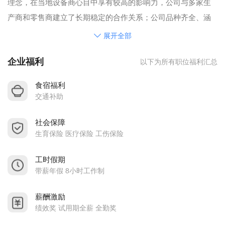
理念，在当地设备商心目中享有较高的影响力，公司与多家生
产商和零售商建立了长期稳定的合作关系；公司品种齐全、涵
盖高中低端、价格合理；自涉足该行业十年以来，承蒙所有的
展开全部
客户及同仁的支持与厚爱，已逐步与纺织、包装、电子、印
企业福利
以下为所有职位福利汇总
刷、高速冲床、锂电、鞋机、模切、弹簧等机械设备行业的广
大公司，建立了良好的贸易关系，并积累了大量的项目合作开
食宿福利
发经验。 东莞市松文机电有限公司实力雄厚，重信用、守合
交通补助
同、把控产品质量，以多品种经营为特色、以薄利多销为原
社会保障
则、以长期合作为目的，赢得了广大消费者的信任；欢迎广大
生育保险 医疗保险 工伤保险
朋友们的咨询和建议，真诚以待，期待您的光临！
工时假期
带薪年假 8小时工作制
薪酬激励
绩效奖 试用期全薪 全勤奖