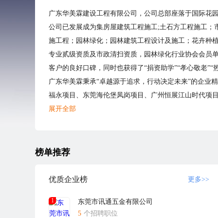
广东华美霖建设工程有限公司，公司总部座落于国际花园城
公司已发展成为集房屋建筑工程施工;土石方工程施工；
施工程；园林绿化；园林建筑工程设计及施工；花卉种
专业贰级资质及市政清扫资质，园林绿化行业协会会员单位
客户的良好口碑，同时也获得了“捐资助学”“孝心敬老”
广东华美霖秉承“卓越源于追求，行动决定未来”的企业
福永项目、东莞海伦堡凤岗项目、广州恒展江山时代项目
香洲项目、惠州中信新城项目、东莞达鑫江滨新城项目、东
展开全部
市政类：沙田穗丰年水道片区景观工程、沙田游泳池项目、
工厂类：东莞市漫步者科技有限公司、东莞华波星通讯
司、东莞金龙鱼有限公司、东莞铭丰包装厂......
榜单推荐
酒店类：东城国际新酒店、惠州金海湾嘉华度假酒店、
别墅类：东莞达鑫江滨新城别墅样板房、七宝一丁会所、东莞
优质企业榜
更多>>
广东华美霖自创办以来，华美霖人不怕困难、勇于开拓
1
东莞市讯通五金有限公司
同时，整合资源，合纵连横，积极探索新的商业模式及
5
个招聘职位
近年来公司先后参与投资了旅游度假项目，房地产开发