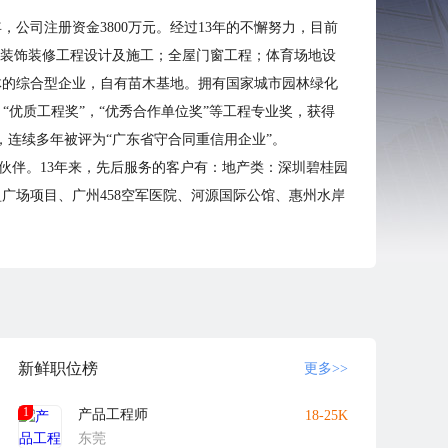
公司注册资金3800万元。经过13年的不懈努力，目前
外装饰装修工程设计及施工；全屋门窗工程；体育场地设
体的综合型企业，自有苗木基地。拥有国家城市园林绿化
“优质工程奖”，“优秀合作单位奖”等工程专业奖，获得
，连续多年被评为“广东省守合同重信用企业”。
伙伴。13年来，先后服务的客户有：地产类：深圳碧桂园
广场项目、广州458空军医院、河源国际公馆、惠州水岸
丰地产、东莞名巨中央花园......
目、万江流涌尾老人文化中心改造项目......
资有限公司、中信金鲤水泥厂、东莞金河田科技有限公
安国际会议中心。
新鲜职位榜
更多>>
增强企业实力等方面不断突破；在加强自身的内功修炼的
1
产品工程师
18-25K
东莞