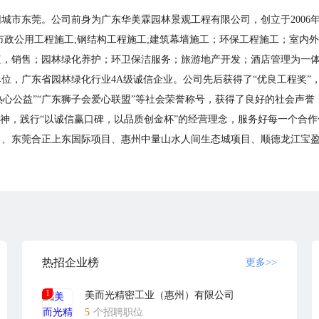
市东莞。公司前身为广东华美霖园林景观工程有限公司，创立于2006年，
市政公用工程施工;钢结构工程施工;建筑幕墙施工；环保工程施工；室内
植，销售；园林绿化养护；环卫保洁服务；旅游地产开发；酒店管理为一
，广东省园林绿化行业4A级诚信企业。公司先后获得了“优良工程奖”，
“热心公益”“广东狮子会爱心联盟”等社会荣誉称号，获得了良好的社会声誉
精神，践行“以诚信赢口碑，以品质创金杯”的经营理念，服务好每一个合作
、东莞合正上东国际项目、惠州中量山水人间生态城项目、顺德龙江宝盈
莞世博天林湖项目、东莞黄金铺华府项目、东莞王洲湾一号花园项目、东莞利
厚街学院路项目、万江绿道升级及改造项目、樟木头金河路道路升级改造项
科技有限公司、东莞远东腾辉电子科技有限公司、东莞松山湖联合金融投
眉山嘉斯曼锦江国际酒店、广州市花园酒店改造、大朗帝豪花园酒店、长
龙江环保科技别墅区、深圳紫麟山庄别墅......
热招企业榜
更多>>
创新，从公司管理结构，企业制度建设，塑造企业形象，扩大公司规模和
1
美而光精密工业（惠州）有限公司
合作模式，以顺应瞬息万变的市场环境。
5
个招聘职位
、物业管理等行业、不断拓宽公司经营产业和项目。