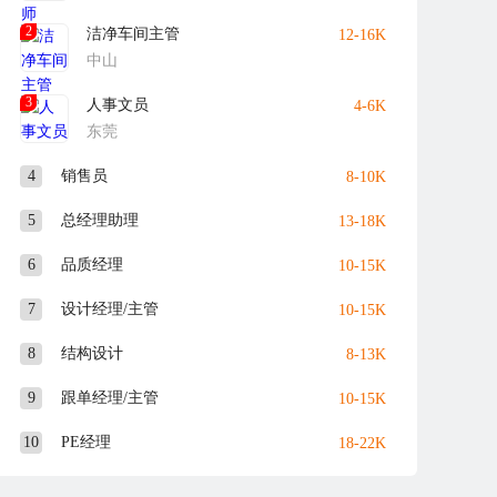
响力的集团公司，使“华美霖”的文化内涵和人文精神得
2
洁净车间主管
12-16K
中山
3
人事文员
4-6K
东莞
4
销售员
8-10K
5
总经理助理
13-18K
6
品质经理
10-15K
7
设计经理/主管
10-15K
8
结构设计
8-13K
9
跟单经理/主管
10-15K
10
PE经理
18-22K