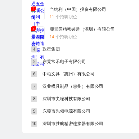
展望未来，华美霖人将继续脚踏实地、志存高远、不忘初
2
当纳利（中国）投资有限公司
11
个招聘职位
到弘扬。
为此愿景，我们努力前行!
3
顺景园精密铸造（深圳）有限公司
14
个招聘职位
4
政星集团
5
东莞常禾电子有限公司
6
中柏文具（惠州）有限公司
7
汉业模具制品（惠州）有限公司
8
深圳市尖端科技有限公司
9
东莞市先领电源有限公司
10
深圳市胜航精密连接器有限公司