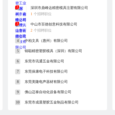
心、砥砺前行、踏上新的征程，迈入新时代，将华美霖打造成中国具有影
2
深圳市鼎峰达精密模具注塑有限公司
1
个招聘职位
3
中山市百德创意科技有限公司
2
个招聘职位
4
中柏文具（惠州）有限公司
5
锦聪精密塑胶模具（深圳）有限公司
6
东莞市讯通五金有限公司
7
东莞保康电子科技有限公司
8
东莞美隆电声器材有限公司
9
佛山迈泰自动化设备有限公司
10
东莞市成晨塑胶五金制品有限公司