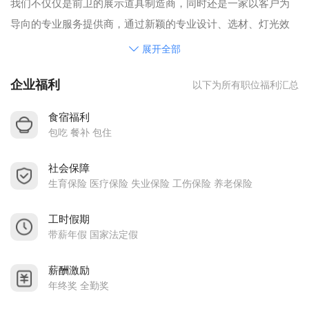
我们不仅仅是前卫的展示道具制造商，同时还是一家以客户为
导向的专业服务提供商，通过新颖的专业设计、选材、灯光效
果，标识以及专业的装配，帮助客户迅速提升品牌形象和价
展开全部
值。我们以先进的专业设备以及优秀的生产管理团队为竞争优
企业福利
以下为所有职位福利汇总
势，市场份额稳健上升；同时，配备了高效的环保设施，我们
得以一如既往地为员工创造良好的工作环境，并积极呵护顾客
食宿福利
健康，最大限度地降低对人类社会的环境影响。
包吃 餐补 包住
我们承诺将持续以公道的价格为客户提供优质、环保的产品。
社会保障
欢迎您来电来函咨询。
生育保险 医疗保险 失业保险 工伤保险 养老保险
--------公司理念 诚信、创新、服务、共赢
--------公司精神 拼搏、务实、开放、和谐
工时假期
--------公司目标 追求卓越、精益求精、诚信经营、稳健发展
带薪年假 国家法定假
-------公司服务 诚信为本、互利共赢、贴心服务
薪酬激励
-------公司承诺 诚信守约、共同发展
年终奖 全勤奖