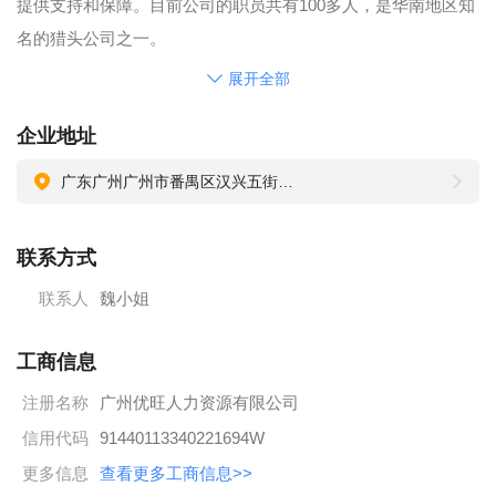
提供支持和保障。目前公司的职员共有100多人，是华南地区知
名的猎头公司之一。
“高效，精准，快捷” 是优旺公司服务的核心竞争力，全程以客
展开全部
户需求为导向，依托先进的互联网服务平台和强大数据技术支
企业地址
持，通过卓越的核心竞争力，持续为企业、人才以及其他利益
相关者提供最优质的服务。优旺人的使命是“为企业招聘到适合
广东广州广州市番禺区汉兴五街11号奥园城市天地9区1栋17F
的优秀人才而助企业更加兴旺”，以实现共赢。“服务、高效、创
新、共赢”是优旺人的价值观，在这里，我们郑重承诺：今天您
联系方式
所看到的，也就是明天我们会做到的，我们会以我们的努力来
联系人
魏小姐
回报您的信任！同时我们知道只有不断的创新才会更卓越，所
以我们坚持创造最匹配的解决方案，来满足客户不断变化的需
工商信息
求，最终实现持续的共赢局面。
注册名称
广州优旺人力资源有限公司
作为一个最受信赖的合作伙伴，我们帮助客户搜寻、筛选、匹
配并吸引适合的人才，我们将帮助客户招聘到同级最佳的人才
信用代码
91440113340221694W
当作对客户的承诺和对自己的要求。通过不断优化我们的招聘
更多信息
查看更多工商信息>>