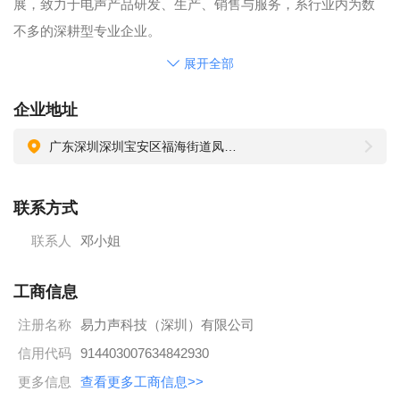
展，致力于电声产品研发、生产、销售与服务，系行业内为数
不多的深耕型专业企业。
洞察市场信息，理解并满足客户需求是我们孜孜以求的目标。
展开全部
为了满足全球客户对高技术电声产品的追求与渴望，在研发方
企业地址
面，我们聘用了由行业内顶尖技术专家组成的强大的研发团
队，并以巨资引进当前世界顶级的声学实验与检测设备，以保
广东深圳深圳宝安区福海街道凤塘大道易力声产业园2栋
证本公司产品在全球环境的竞争中始终维持技术的领先性。作
为电声行业先锋型企业之一，我们时刻把握行业动态，掌控最
联系方式
前沿的制造技术，我们深刻理解这对保持产品高品质的重要
联系人
邓小姐
性。在制造过程中，我们从不放过最微小的细节，从不迷信过
去的经验与判断，而以最严谨的态度认真操作与检测。
工商信息
为了满足全球市场强劲的需求，我们在深圳市美丽的福海街道
注册名称
易力声科技（深圳）有限公司
拥有近10万平方米的现代化生产基地；拥有5000多名高素质的
产业工人。除此之外，我们还凝聚了一群矢志于销售与服务的
信用代码
914403007634842930
行业精英，他们专业且坚定不移，年青且富有激情。事实证
更多信息
查看更多工商信息>>