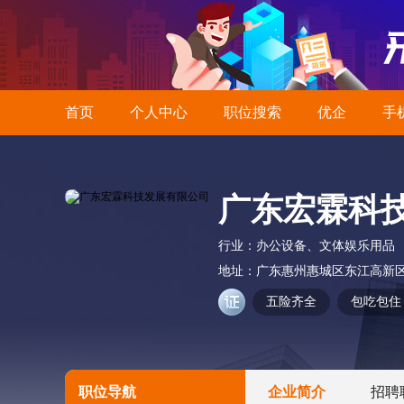
首页
个人中心
职位搜索
优企
手
广东宏霖科
行业：
办公设备、文体娱乐用品
地址：
广东惠州惠城区东江高新
五险齐全
包吃包住
职位导航
企业简介
招聘