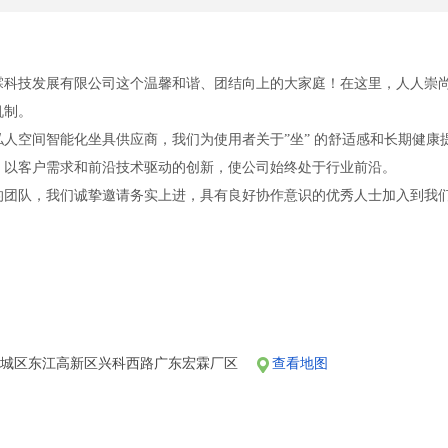
霖科技发展有限公司这个温馨和谐、团结向上的大家庭！在这里，人人崇
机制。
人空间智能化坐具供应商，我们为使用者关于”坐” 的舒适感和长期健
，以客户需求和前沿技术驱动的创新，使公司始终处于行业前沿。
的团队，我们诚挚邀请务实上进，具有良好协作意识的优秀人士加入到我
，公交路线请及时查阅相关导航平台。感谢您的关注！
惠城区东江高新区兴科西路广东宏霖厂区
查看地图