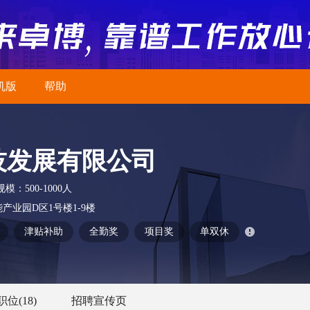
机版
帮助
技发展有限公司
规模：
500-1000人
业园D区1号楼1-9楼
津贴补助
全勤奖
项目奖
单双休
职位
(18)
招聘宣传页