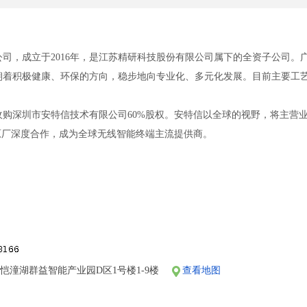
司，成立于2016年，是江苏精研科技股份有限公司属下的全资子公司
着积极健康、环保的方向，稳步地向专业化、多元化发展。目前主要工艺包
功收购深圳市安特信技术有限公司60%股权。安特信以全球的视野，将主营业
原厂深度合作，成为全球无线智能终端主流提供商。
阳台、冲凉房等并24小时提供冷热水供应（4-8/间），免费提供住宿；
假日以及法律法规规定的各种假期；
假，入职满一年即可享受带薪年休假。
员工购买五险一金；
补15元/天
恺潼湖群益智能产业园D区1号楼1-9楼
查看地图
业技能培训，为各职员工设定多条具有竞争力的职业晋升通道。（管理、技
利，丰厚的年终奖金，国内外旅游；