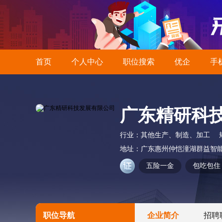
首页
个人中心
职位搜索
优企
手
广东精研科
行业：
其他生产、制造、加工
地址：
广东惠州仲恺潼湖群益智能产
五险一金
包吃包住
职位导航
企业简介
招聘