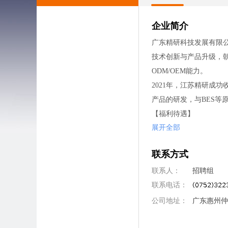
企业简介
广东精研科技发展有限公
技术创新与产品升级，朝
ODM/OEM能力。
2021年，江苏精研成
产品的研发，与BES等
【福利待遇】
展开全部
1.实行单双休工作制；
2.宿舍配有空调、独立
联系方式
3.员工依法享有法定节
4.按国家规定享受年休
联系人：
招聘组
5.依照法律规定为各职
联系电话：
6.园区提供饭堂，予以餐
公司地址：
广东惠州仲
7.公司提供丰富的职
8.生日福利及节假日福