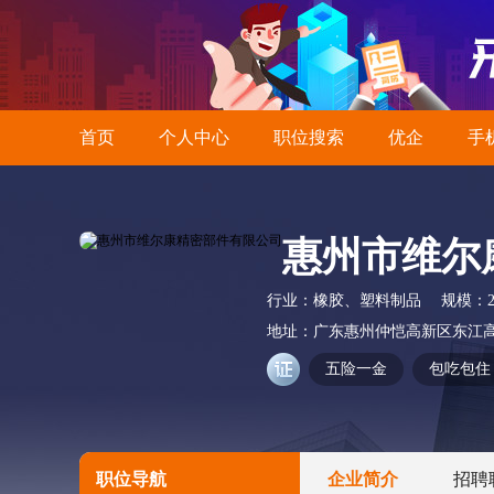
首页
个人中心
职位搜索
优企
手
惠州市维尔
行业：
橡胶、塑料制品
规模：
地址：
广东惠州仲恺高新区东江高
五险一金
包吃包住
职位导航
企业简介
招聘