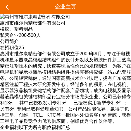
企业主页
惠州市维尔康精密部件有限公司
橡胶、塑料制品
私营企业
200-500人
公司简介
在招职位
25
惠州市维尔康精密部件有限公司成立于2009年9月，专注于电视
机和显示器液晶模组结构组件的设计开发以及塑胶部件新工艺高
精密注塑技术的研究，快速实现高性价比的规模制造，为客户在
电视机和显示器液晶模组结构组件提供完整供应链一站式配套服
务。公司经营稳健，通过国家高新技术企业认定，拥有广东省高
精密注塑工程技术研究开发中心，经过多年的积累，在电视机、
显示器液晶模组关键结构部件配套产品领域，成为电视机及显示
器液晶模组关键结构部品行业细分市场龙头企业。公司已获得专
利13件，其中已授权发明专利5件，已授权实用新型专利8件；
另有8件专利已取得受理通知书。公司产品性能优异，赢得了包
括三星、创维、TCL、KTC等一批国内外知名客户的青睐，获得
三星电子品质竞争力优秀供应商，创维优秀合作伙伴等。
企业福利
以下为所有职位福利汇总