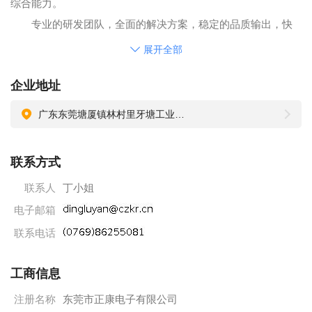
综合能力。
专业的研发团队，全面的解决方案，稳定的品质输出，快
捷的服务速度,为正康在业界树立了良好的口碑，并赢得了好
展开全部
评。
企业地址
正康公司位于东莞，工厂设备已经涵盖模具制造的全套设
备;高精度冲床、进口CNC、裁切机、回流焊接线、穿片机.压铆
广东东莞塘厦镇林村里牙塘工业区157号
机.攻牙机等，具备从原材料到成品的全程供应及品质全程控
制，公司生产高精挤型散热器、焊接型散热器、热管紧配散热
联系方式
器、压铆型散热器.水冷板。公司引入投影仪、拉拔力测试
联系人
丁小姐
机、、热阻测试机、烟雾测试机等检测设备，在硬件上提供品
电子邮箱
质检测手段，以实现对产品的严格测量。为得到更多客户的支
持，公司导入ISO9001质量管理体系和ISO14001环境管理体
联系电话
系。公司采用ERP管理系统为客户提供优质的服务，努力为客
工商信息
户提供性价比最优.速度最快的散热产品。
人才是企业的动力.团队是企业的核心。正康的快速发展，
注册名称
东莞市正康电子有限公司