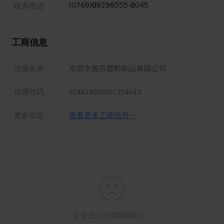
联系电话
高产品质量，力求精益求精，使得产品的销售量遍居世界各
地。
工商信息
公司在高速发展阶段，给每一个雅芳人搭建良好的发展平
台，欢迎各个岗位优秀人才加入本公司！
注册名称
东莞市雅芬塑料制品有限公司
2020年已正式转型为二级医疗资质的工厂。保留了原始 工
厂，让额温枪、口罩支持雅芬更上一层楼。
信用代码
914419000507254643
更多信息
查看更多工商信息>>
企业无正在招聘的职位！