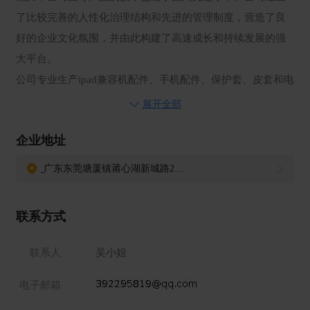
了比较完善的人性化治理结构和先进的管理制度，营造了良
好的企业文化氛围，并由此构建了高速成长和持续发展的强
大平台。
公司专业生产ipad兼容机配件、手机配件、保护套、皮套和电
池及其他相关产品, 企业依生产制程细分为为模具课、射出成
展开全部
型课、包装课、电池课、及生产计划课（PMC）、品质课。
企业地址
我们的产品一直来得到新老客户一致的认同及满意，企业发
展迅速。公司坚持技术立身、服务社会、以人为本的经营理
广东东莞塘厦镇莆心湖新城路24号
念，并据此建立了一支由具有良好的专业技术背景、充满激
情和活力的中青年组成的管理技术团队，它为企业的不断发
联系方式
展提供了强劲的动力。公司员工以不懈的努力和永无止境的
追求提高公司的竞争力，保持公司在行业中的领先地位，为
联系人
吴小姐
广大客户提供优质的服务。公司遵循"实干、敬业、守信、创
电子邮箱
新"的企业精神，奉行着“质量为本、追求完美”的企业格言。
坚持以技术为先行，以质量求生存，以品种求发展，不断提