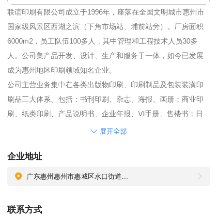
联谊印刷有限公司成立于1996年，座落在全国文明城市惠州市
国家级风景区西湖之滨（下角市场站、埔前站旁）。厂房面积
6000m2，员工队伍100多人，其中管理和工程技术人员30多
人。公司集产品开发、设计、生产和服务于一体，如今已发展
成为惠州地区印刷领域知名企业。
公司主营业务集中在各类出版物印刷、印刷制品及包装装潢印
刷品三大体系。包括：书刊印刷、杂志、海报、画册；商业印
刷、纸类印刷、产品说明书、企业年报、VI手册、售楼书；日
历印刷、不于胶、手提袋、彩盒、商标、吊牌、宣传单
展开全部
等……。
企业地址
公司严格推行的ISO：9001国际质量管理体系和ERP管理软
件、信息系统的应用，实现了“全员品质、持续改进、精益求
广东惠州惠州市惠城区水口街道办事处同福路24号（银和工业园）
精、客户满意”的质量方针。联谊团队一直秉承“以人为本、回馈
社会、追求卓越”的核心价值，普遍赢得业界推崇和社会尊重。
联系方式
2008年，荣获惠州市文化广电新闻出版局“文化经营先进单位”，