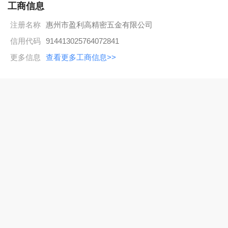
提供及时、便捷的优质服务。
工商信息
薪资福利：
注册名称
惠州市盈利高精密五金有限公司
1.享有国家法定节假日，按照国家规定缴纳社会保险；
信用代码
914413025764072841
2.公司免费提供伙食和住宿，宿舍有卫生间、热水、无线网络
更多信息
查看更多工商信息>>
等；
3.每月发放员工生活福利品；
4.福利津贴：全勤奖、岗位津贴、技能津贴、管理津贴、夜班补
助、学历补贴及每月聚餐补贴；
5.职员和管理层根据公司效益实行奖金和股权激励；
6.公司设定专案激励，授予重大贡献团队和个人丰厚的现金奖
励。
招聘热线：0752-5757736 卢小姐/吴小姐
乘车路线：从市内坐203路、16路、35路至珠光御景湾下车往前
面走800米到景湖湾宾馆路口进来500米左右即到。
地址：惠州市水口街道办事处丽景花园路27号