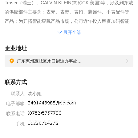
Traser（瑞士）、CALVIN KLEIN(简称CK 美国)等，涉及到穿戴
的供应部件主要为：表壳、表带、表扣、装饰件、手表配件等
产品；为开拓智能穿戴产品市场，公司近年投入巨资加码智能
穿戴项目，主要为：研发技术团队人才引进、自动化设备购置
展开全部
和改造、智能穿戴线体架设、智能穿戴可靠性实验室及设备购
企业地址
置及对工装夹具标准化，通过公司的投入及团队的努力已导入
智能穿戴类客户华为、歌尔、华勤、小米，公司通过资金持续
广东惠州惠城区水口街道办事处丽景花园路27号
投入、目标规划未来3年内占有智能穿戴行业终端一级供应商
（表壳、表带及其配套）龙头领导地位。
联系方式
公司十分重视标准化管理平台建设和社会责任的承担，依照
联系人
欧小姐
ISO9001:2015、ISO14001：2015、ISO45001、TS16949管理
电子邮箱
体系标准建立质量、环境保障体系。全面树立“成为业界范围内
最受尊敬和信赖的行业专家”的企业愿景；建立并持续完善绿色
联系电话
产品供应链管控，确保适应人类环境的可持续发展战略。公司
手机
本着“专注专业、严谨快捷、积极诚信、环保优质”宗旨，为客户