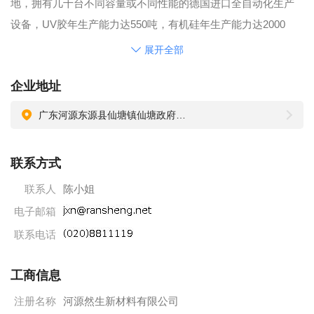
地，拥有几十台不同容量或不同性能的德国进口全自动化生产
设备，UV胶年生产能力达550吨，有机硅年生产能力达2000
吨。然生化工是国家重点扶持的高新技术企业，是集科研 、生
展开全部
产、销售为一体的经济实体，然生化工拥有UV胶、有机硅两大
企业地址
系列产品，广泛服务于HID电源、LED显示屏、玻璃、家具、塑
料制品、水晶、手表、电子称、LCD、手机按健、电子制造等
广东河源东源县仙塘镇仙塘政府嘉乐工业区
行业。然生具备自己合成树脂、中间体、附着力促进剂的胶粘
剂企业。这些技术基础使得然生可以在广阔的范围、快速的为
联系方式
中国的制造业提供有针对性的新产品开发.
联系人
陈小姐
电子邮箱
联系电话
工商信息
注册名称
河源然生新材料有限公司