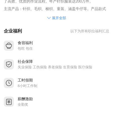
了高效、优质的作业流程。年产针织服装达200万件。
主流产品：针织、毛织、梭织、童装、涵盖牛仔等。产品款式
时尚、独特、简约、前卫，紧贴潮流。
展开全部
我们秉承“顾客至上，锐意进取”的经营理念，坚持“质量第一”的
企业福利
以下为所有职位福利汇总
原则为广大客户提供优质的服务。
公司秉承“以人为本，优秀团队”的经营理念，以人文关怀创造企
食宿福利
业的凝聚力，全面提升企业员工的素质，建设繁荣、充满关爱
包吃 包住
和活力的团队，塑造卓越的企业文化。
社会保障
失业保险 工伤保险 养老保险 生育保险 医疗保险
工时假期
8小时工作制
薪酬激励
全勤奖