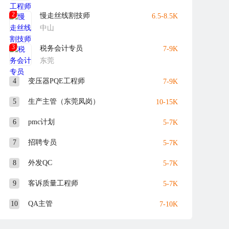
2
慢走丝线割技师
6.5-8.5K
中山
3
税务会计专员
7-9K
东莞
4
变压器PQE工程师
7-9K
5
生产主管（东莞凤岗）
10-15K
6
pmc计划
5-7K
7
招聘专员
5-7K
8
外发QC
5-7K
9
客诉质量工程师
5-7K
10
QA主管
7-10K