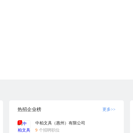
印机及相关耗材研发生产销售的公司。20多年来，恒锦公司凭借其顽强
较高的成果。
求为宗旨”“永不言退”的理念，不懈致力自动化移印、 丝印技术的研究
努力以及近10年的机器制造经验，公司不断壮大；以东莞为主要的销售
热招企业榜
更多>>
1
中柏文具（惠州）有限公司
每一台机器，并以全新的业务模式，最优质的服务态度，竭诚为广大客户
9
个招聘职位