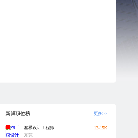
拼搏的精神取得了多项专利技术；且拥有最优秀的团队；
和开发，坚持以设计、动力、科技、服务四大要素打造每一
窗口，已在香港成立凌志国际（香港）有限公司，以方便
新鲜职位榜
更多>>
1
塑模设计工程师
12-15K
提供服务，欢迎海内外客户的垂询！
东莞