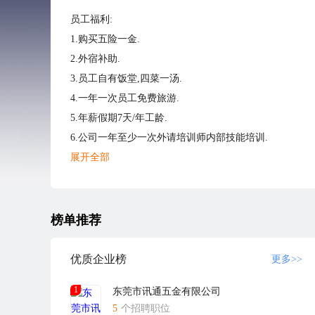
员工福利:
1.购买五险一金.
2.外宿补助.
3.员工自有饭堂,四菜一汤.
4.一年一次员工免费旅游.
5.年薪假期7天/年工龄.
6.公司一年至少一次外请培训师内部技能培训.
7.出粮准时,每月20号准时发放.
展开全部
8.公司座落于美丽的城镇东莞虎门,交通便利。
广东恒锦智能装备有限公司，是一家专业致力丝印机、移
我们团结一心，力争上游！近年来，我们在国际上取得
榜单推荐
公司自成立以来，一直秉承“精湛源于用心”“以客户的要
台恒锦机器和每一罐恒锦油墨。凭着坚定的信念和不懈的
优质企业榜
更多>>
国外客户的购买。
1
东莞市讯通五金有限公司
恒锦公司以坚定的信念“以人为本，以客为尊”用心打造
5
个招聘职位