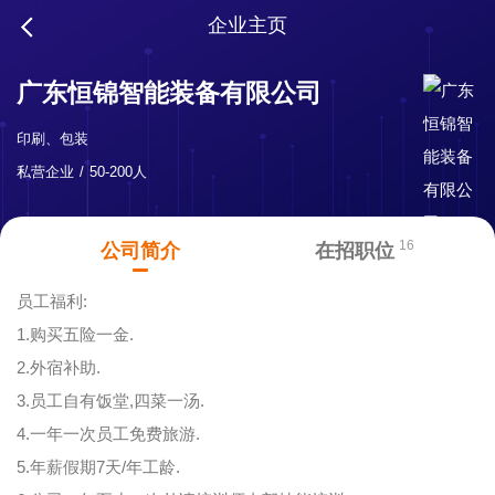
企业主页
广东恒锦智能装备有限公司
印刷、包装
私营企业
50-200人
16
公司简介
在招职位
员工福利:
1.购买五险一金.
2.外宿补助.
3.员工自有饭堂,四菜一汤.
4.一年一次员工免费旅游.
5.年薪假期7天/年工龄.