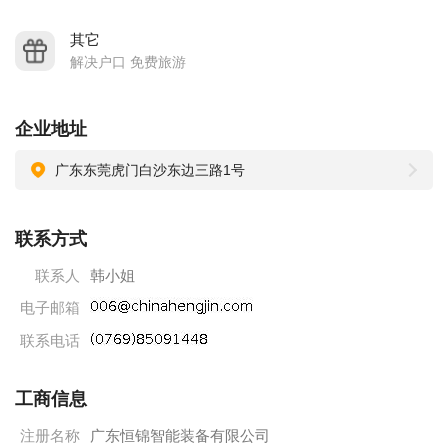
恒锦公司以坚定的信念“以人为本，以客为尊”用心打造每一台机
器，并以全新的业务模式，最优质的服务态度，竭诚为广大客
其它
解决户口 免费旅游
户提供服务，欢迎海内外客户的垂询！
企业地址
广东东莞虎门白沙东边三路1号
联系方式
联系人
韩小姐
电子邮箱
联系电话
工商信息
注册名称
广东恒锦智能装备有限公司