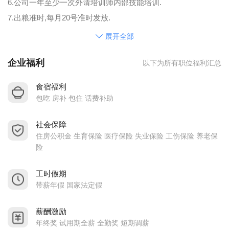
6.公司一年至少一次外请培训师内部技能培训.
7.出粮准时,每月20号准时发放.
8.公司座落于美丽的城镇东莞虎门,交通便利。
展开全部
广东恒锦智能装备有限公司，是一家专业致力丝印机、移印机
企业福利
以下为所有职位福利汇总
及相关耗材研发生产销售的公司。20多年来，恒锦公司凭借其
顽强拼搏的精神取得了多项专利技术；且拥有最优秀的团队；
食宿福利
我们团结一心，力争上游！近年来，我们在国际上取得较高的
包吃 房补 包住 话费补助
成果。
社会保障
公司自成立以来，一直秉承“精湛源于用心”“以客户的要求为宗
住房公积金 生育保险 医疗保险 失业保险 工伤保险 养老保
旨”“永不言退”的理念，不懈致力自动化移印、 丝印技术的研究
险
和开发，坚持以设计、动力、科技、服务四大要素打造每一台
恒锦机器和每一罐恒锦油墨。凭着坚定的信念和不懈的努力以
工时假期
带薪年假 国家法定假
及近10年的机器制造经验，公司不断壮大；以东莞为主要的销
售窗口，已在香港成立凌志国际（香港）有限公司，以方便国
薪酬激励
外客户的购买。
年终奖 试用期全薪 全勤奖 短期调薪