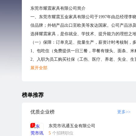
东莞市耀震家具有限公司简介
一、东莞市耀震五金家具有限公司于1997年由总经理李
佳品牌；外销产品出口至欧美等发达国家。公司产品涉
选择耀震家具，是你就业、学技术、提升能力的理想之
（一）保障：订单充足、批量生产，薪资计时考核制，
1、包吃住（免费提供一日三餐，早餐有馒头、面条、米
2、入职为员工购买社保（工伤、医疗、养老、失业、生
（二）公司福利政策及娱乐设施
展开全部
★ 奖金补贴：公司设有全勤奖、月度/年度优秀员工奖
★ 其他福利：定期组织活动及举办生日会、宿舍空调，热
★ 娱乐设施：篮球、兵乓球、羽毛球、桌球、双杠等。
榜单推荐
（三）学习：木工、扪工、针车、裁剪和油漆等技术，
（四）提升：公司有完善的成长规划和晋升渠道，创造了
优质企业榜
更多>>
大多是从内部提升。
1
东莞市讯通五金有限公司
请求职者通过卓博人才网招聘系统应聘本公司的职位，
5
个招聘职位