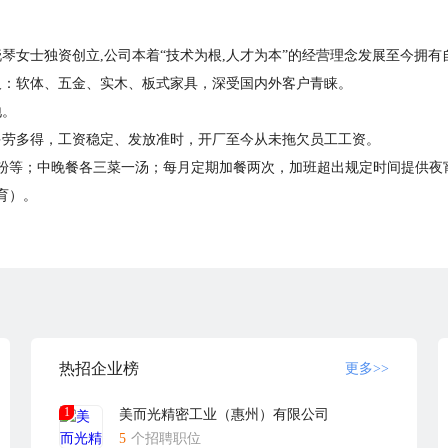
晓琴女士独资创立,公司本着“技术为根,人才为本”的经营理念发展至今拥有
及：软体、五金、实木、板式家具，深受国内外客户青睐。
地。
多劳多得，工资稳定、发放准时，开厂至今从未拖欠员工工资。
粉等；中晚餐各三菜一汤；每月定期加餐两次，加班超出规定时间提供夜
育）。
、高温补贴、环境补贴、外宿补贴等。
水淋浴，免费wifi、节日发放礼品等。
熟练后薪资高，工作稳定，不怕失业，也可自己开店创业。
“能者上、庸者下”积极向上的发展平台和空间，已建立了健全的培训体
热招企业榜
更多>>
1
美而光精密工业（惠州）有限公司
或者通过本公司在智通人才网上留下的联系方式与本公司联系，本公司不
5
个招聘职位